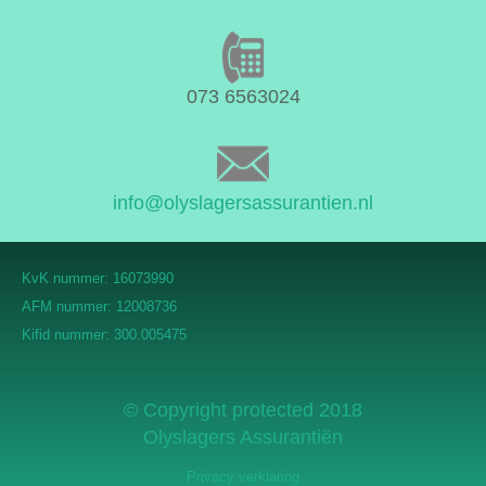
073 6563024
info@olyslagersassurantien.nl
KvK nummer: 16073990
AFM nummer: 12008736
Kifid nummer: 300.005475
© Copyright protected 2018
Olyslagers Assurantiën
Privacy verklaring