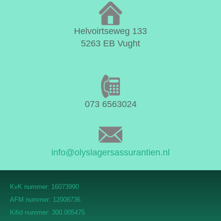
Helvoirtseweg 133
5263 EB Vught
073 6563024
info@olyslagersassurantien.nl
KvK nummer: 16073990
AFM nummer: 12008736
Kifid nummer: 300.005475