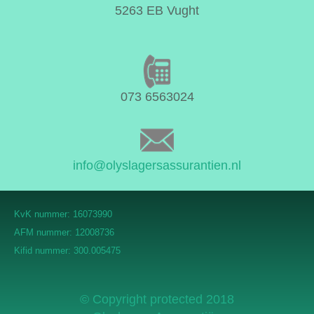
5263 EB Vught
073 6563024
info@olyslagersassurantien.nl
KvK nummer: 16073990
AFM nummer: 12008736
Kifid nummer: 300.005475
© Copyright protected 2018