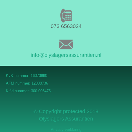
073 6563024
info@olyslagersassurantien.nl
KvK nummer: 16073990
AFM nummer: 12008736
Kifid nummer: 300.005475
© Copyright protected 2018
Olyslagers Assurantiën
Privacy verklaring