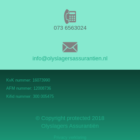
073 6563024
info@olyslagersassurantien.nl
KvK nummer: 16073990
AFM nummer: 12008736
Kifid nummer: 300.005475
© Copyright protected 2018
Olyslagers Assurantiën
Privacy verklaring