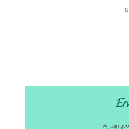
U
Erv
Wij zijn ge