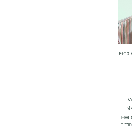
erop 
Dat
g
Het 
opti