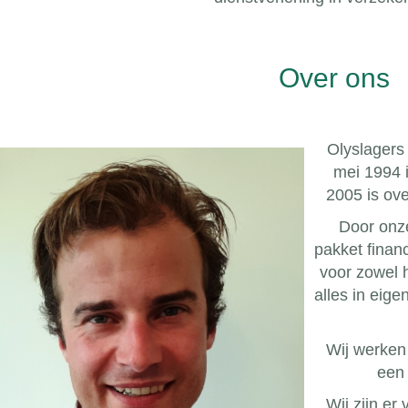
Over ons
Olyslagers 
mei 1994 i
2005 is ove
Door onze
pakket finan
voor zowel 
alles in eig
Wij werken
een 
Wij zijn er