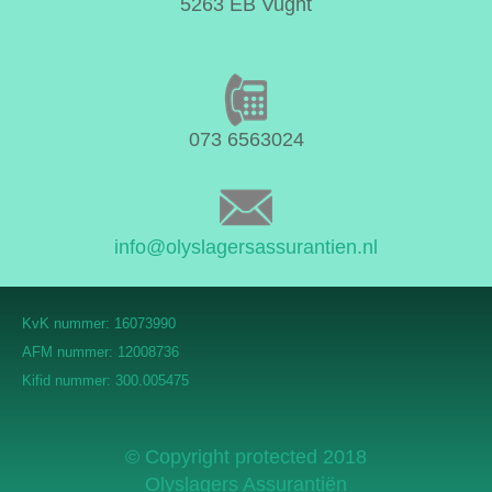
5263 EB Vught
073 6563024
info@olyslagersassurantien.nl
KvK nummer: 16073990
AFM nummer: 12008736
Kifid nummer: 300.005475
© Copyright protected 2018
Olyslagers Assurantiën