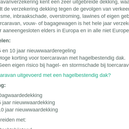
avanverzekering kent een zeer uitgebreide dekking, waa
dt de verzekering dekking tegen de gevolgen van verkeer
isme, inbraakschade, overstroming, lawines of eigen geb
rcaravan, vouw- of bagagewagen is het hele jaar verze
ar aaneengesloten elders in Europa en in alle niet Euro
len:
5 en 10 jaar nieuwwaarderegeling
Hoge korting voor toercaravan met hagelbestendig dak.
Geen eigen risico bij hagel- en stormschade bij toercar
caravan uitgevoerd met een hagelbestendig dak?
ng:
Dagwaardedekking
5 jaar nieuwwaardekking
10 jaar nieuwwaardekking
breiden met: