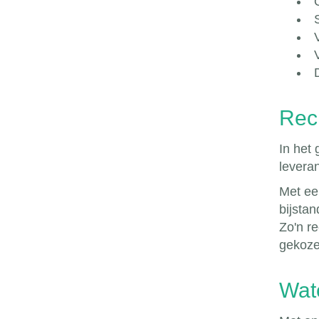
Rech
In het 
leveran
Met ee
bijstan
Zo'n re
gekoze
Wat