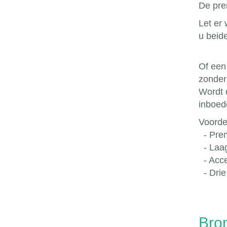
De pre
Let er 
u beide
Of een 
zonder
Wordt 
inboed
Voorde
- Prem
- Laag 
- Acce
- Drie
Bro