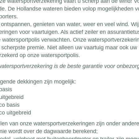
ze watersportverzekering vaart u scherp aan de wind! Vo
de. De Hollandse wateren bieden volop mogelijkheden 
porters.
 ontspannen, genieten van water, weer en veel wind. Wij 
eringen voor vaartuigen. Als actief zeiler en assuranti
e watersportpolis verwachten. Onze watersportverzekerin
 scherpste premie. Niet alleen uw vaartuig maar ook uw i
zekerd op onze watersportpolis.
atersportverzekering is de beste garantie voor onbezorg
gende dekkingen zijn mogelijk:
basis
itgebreid
o basis
o uitgebreid
len van onze watersportverzekeringen zijn onder andere
ie wordt over de dagwaarde berekend;