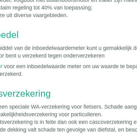
edel, volgboot met buitenboordmotor en trailer zijn mee
laim regeling tot 40% van toepassing;
e uit diverse vaargebieden.
oedel
iddel van de inboedelwaardemeter kunt u gemakkelijk d
or bent u verzekerd tegen onderverzekeren
er
voor een inboedelwaarde meter om uw waarde te bepale
erzekerd.
sverzekering
een speciale WA-verzekering voor fietsers. Schade aanger
kelijkheidsverzekering voor particulieren.
tsverzekering is in feite dan ook een cascoverzekering e
de dekking valt schade ten gevolge van diefstal, en bes