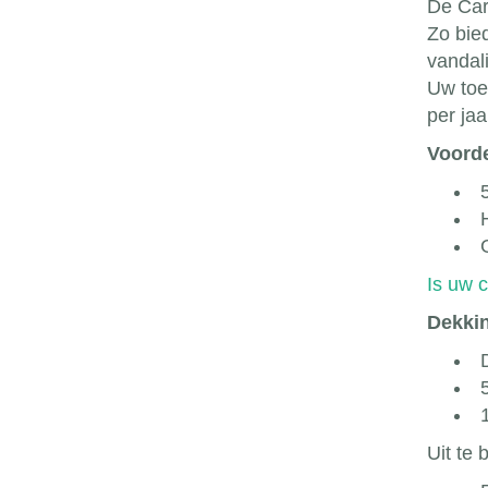
De Car
Zo bie
vandal
Uw toe
per ja
Voorde
Is uw 
Dekki
Uit te 