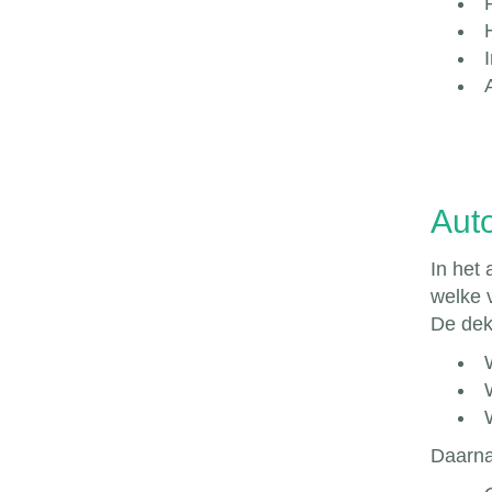
Aut
In het
welke 
De dek
Daarna