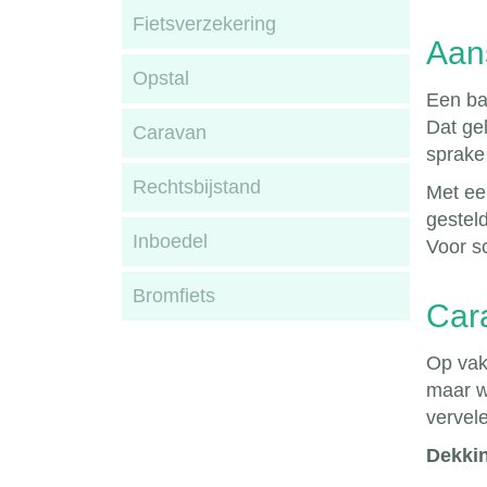
Fietsverzekering
Aans
Opstal
Een bal
Dat ge
Caravan
sprake 
Rechtsbijstand
Met ee
gestel
Inboedel
Voor s
Bromfiets
Car
Op vak
maar w
vervel
Dekki