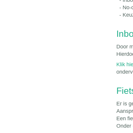
- Inbo
- No-c
- Keuz
Inb
Door m
Hierdo
Klik hi
onderv
Fiet
Er is g
Aanspra
Een fie
Onder 