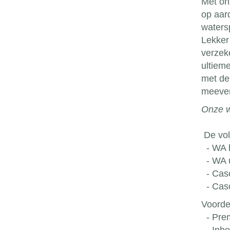
Met on
op aar
waters
Lekker
verzek
ultiem
met de
meever
Onze w
De vol
- WA 
- WA u
- Casc
- Casc
Voorde
- Prem