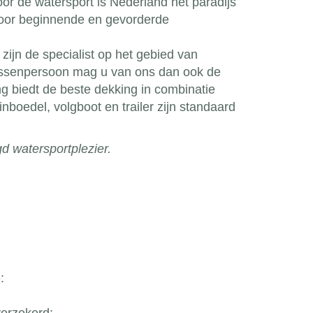
or de watersport is Nederland het paradijs
voor beginnende en gevorderde
zijn de specialist op het gebied van
etussenpersoon mag u van ons dan ook de
g biedt de beste dekking in combinatie
nboedel, volgboot en trailer zijn standaard
d watersportplezier.
: