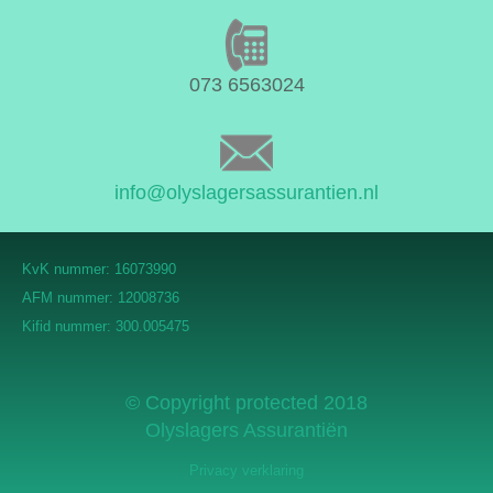
073 6563024
info@olyslagersassurantien.nl
KvK nummer: 16073990
AFM nummer: 12008736
Kifid nummer: 300.005475
© Copyright protected 2018
Olyslagers Assurantiën
Privacy verklaring