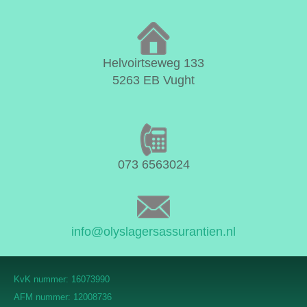
Helvoirtseweg 133
5263 EB Vught
073 6563024
info@olyslagersassurantien.nl
KvK nummer: 16073990
AFM nummer: 12008736