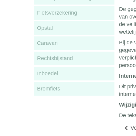
De geg
Fietsverzekering
van ov
de veil
Opstal
wetteli
Bij de
Caravan
gegeven
verpli
Rechtsbijstand
persoo
Inboedel
Intern
Dit pri
Bromfiets
interne
Wijzig
De tek
Vo