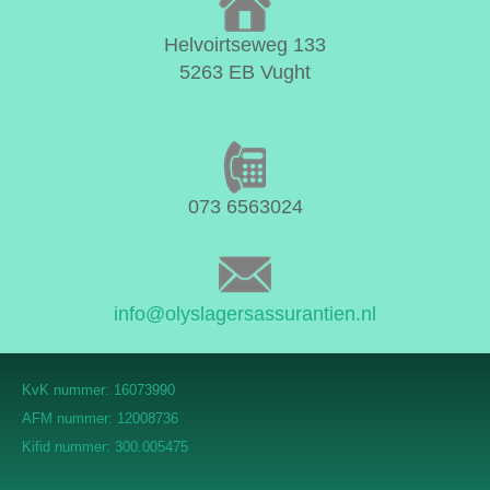
Helvoirtseweg 133
5263 EB Vught
073 6563024
info@olyslagersassurantien.nl
KvK nummer: 16073990
AFM nummer: 12008736
Kifid nummer: 300.005475