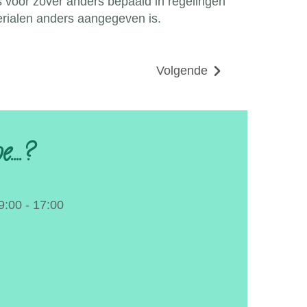
 voor zover anders bepaald in regelingen
aterialen anders aangegeven is.
Volgende
...?
9:00 - 17:00