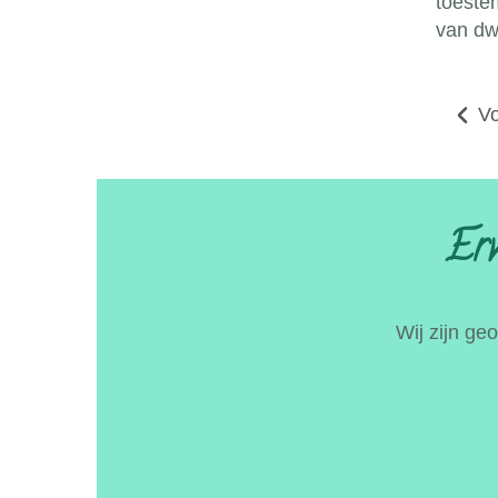
toeste
van dwi
Vo
Erv
Wij zijn ge