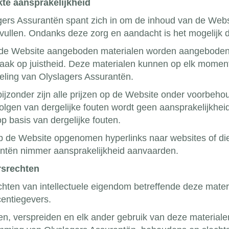
te aansprakelijkheid
gers Assurantën spant zich in om de inhoud van de Websi
vullen. Ondanks deze zorg en aandacht is het mogelijk da
de Website aangeboden materialen worden aangeboden 
aak op juistheid. Deze materialen kunnen op elk momen
ling van Olyslagers Assurantën.
 bijzonder zijn alle prijzen op de Website onder voorbe
olgen van dergelijke fouten wordt geen aansprakelijkhe
p basis van dergelijke fouten.
p de Website opgenomen hyperlinks naar websites of di
ntën nimmer aansprakelijkheid aanvaarden.
rsrechten
echten van intellectuele eigendom betreffende deze mater
centiegevers.
n, verspreiden en elk ander gebruik van deze materialen 