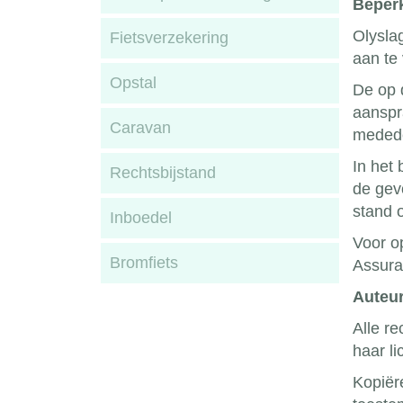
Beperk
Olysla
Fietsverzekering
aan te 
Opstal
De op 
aanspr
Caravan
medede
In het
Rechtsbijstand
de gev
stand o
Inboedel
Voor o
Bromfiets
Assura
Auteu
Alle r
haar li
Kopiëre