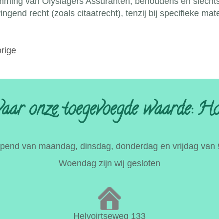
mming van Olyslagers Assurantën, behoudens en slechts
ngend recht (zoals citaatrecht), tenzij bij specifieke m
rige
aar onze toegevoegde waarde: Hoe.
opend van maandag, dinsdag, donderdag en vrijdag van 
Woendag zijn wij gesloten
Helvoirtseweg 133